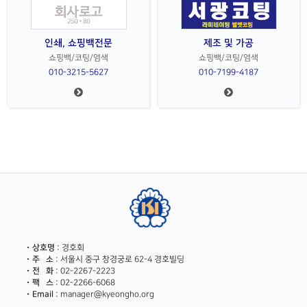
인쇄, 쇼핑백전문
제조 및 가공
쇼핑백/코팅/염색
쇼핑백/코팅/염색
010-3215-5627
010-7199-4187
상호명
: 경호회
주 소
: 서울시 중구 창경궁로 62-4 경호빌딩
전 화
: 02-2267-2223
팩 스
: 02-2266-6068
Email
: manager@kyeongho.org