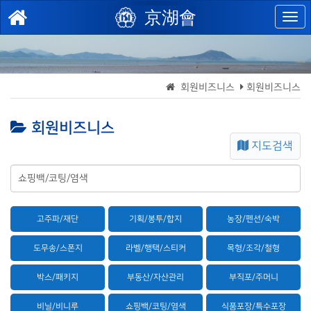
京湖會
회원비즈니스
회원비즈니스
회원비즈니스
지도검색
고주파/재단
기획/봉투/합지
농장/펜션/숙박
도무송/스폰지
라벨/행택/스티커
목형/조각/철형
박스/패키지
부동산/자산관리
부직포/주머니
비닐/비니루
쇼핑백/코팅/염색
식품포장/특수포장