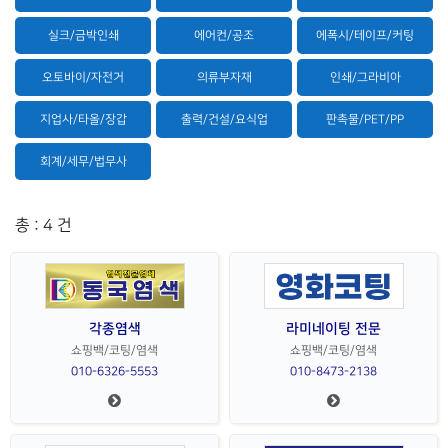
실크/금박인쇄
에어컨/공조
에폭시/테이프/커팅
오토바이/자전거
의류부자재
인쇄/그라비아
지업사/타올/장갑
출력/건설/요식업
판촉물/PET/PP
회계/세무/법무사
총 : 4 건
각종염색
라미네이팅 전문
쇼핑백/코팅/염색
쇼핑백/코팅/염색
010-6326-5553
010-8473-2138