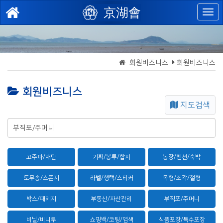
京湖會
회원비즈니스
회원비즈니스
회원비즈니스
지도검색
고주파/재단
기획/봉투/합지
농장/펜션/숙박
도무송/스폰지
라벨/행택/스티커
목형/조각/철형
박스/패키지
부동산/자산관리
부직포/주머니
비닐/비니루
쇼핑백/코팅/염색
식품포장/특수포장