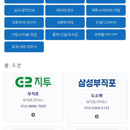
실크/금박인쇄
에어컨/공조
에폭시/테이프/커팅
오토바이/자전거
의류부자재
인쇄/그라비아
지업사/타올/장갑
출력/건설/요식업
판촉물/PET/PP
회계/세무/법무사
총 : 5 건
부직포
도소매
부직포/주머니
부직포/주머니
010-9868-7563
010-5058-2133