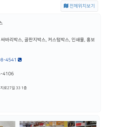
전체위치보기
스
 싸바리박스, 골판지박스, 커스텀박스, 인쇄물, 홍보
08-4541
-4106
지로27길 33 1층