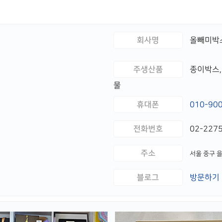
회사명
올빼미박
주생산품
종이박스,
물
휴대폰
010-90
전화번호
02-2275
주소
서울 중구 을
블로그
방문하기